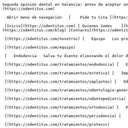
Segunda opinión dental en Valencia: antes de aceptar un tratamiento irreversible | Clínica Odéntitus     [ Saltar al contenido ](#main-content)   [ Odéntitus      ](https://odentitus.com) 

  Abrir menú de navegación   [    Pide tu Cita ](https://odentitus.com/contacto) 

 [Inicio](https://odentitus.com) [ Quienes Somos    ](https://odentitus.com/nosotros) [ Tratamientos    ](https://odentitus.com/tratamientos) [Blog](https://odentitus.com/blog) [Contacto](https://odentitus.com/contacto) [   Nuestra Clínica   Conoce nuestra historia y filosofía  

 ](https://odentitus.com/nosotros) [   Equipo   Los profesionales que te cuidan  

 ](https://odentitus.com/equipo) 

 [   Endodoncia   Salva tu diente eliminando el dolor de raíz.  

 ](https://odentitus.com/tratamientos/endodoncia) [   Estética Dental   Blanqueamiento, carillas y diseño de sonrisa para transformar tu imagen.  

 ](https://odentitus.com/tratamientos/estetica) [   Implantes Dentales   Implantes con cirugía guiada para máxima precisión.  

 ](https://odentitus.com/tratamientos/implantes) [   Odontología General   Revisiones, limpiezas y prevención dental con especialistas.  

 ](https://odentitus.com/tratamientos/odontologia-general) [   Dentista Infantil   Dentistas especializados en la sonrisa de tus hijos.  

 ](https://odentitus.com/tratamientos/odontopediatria) [   Ortodoncia   Alineadores invisibles y brackets con planificación digital 3D.  

 ](https://odentitus.com/tratamientos/ortodoncia) [   Periodoncia   Tratamiento de encías para proteger tus dientes.  

 ](https://odentitus.com/tratamientos/periodoncia) [   Prótesis Dentales   Coronas, puentes y prótesis a medida por especialistas.  

 ](https://odentitus.com/tratamientos/protesis) 

 [ Ver todos los tratamientos ](https://odentitus.com/tratamientos) 

 [    Pide tu Cita ](https://odentitus.com/contacto) 

 [ Odéntitus      ](https://odentitus.com)  Cerrar menú   

 [Inicio](https://odentitus.com) [Quienes Somos](https://odentitus.com/nosotros) [Tratamientos](https://odentitus.com/tratamientos) [  Endodoncia ](https://odentitus.com/tratamientos/endodoncia) [  Estética Dental ](https://odentitus.com/tratamientos/estetica) [  Implantes Dentales ](https://odentitus.com/tratamientos/implantes) [  Odontología General ](https://odentitus.com/tratamientos/odontologia-general) [  Dentista Infantil ](https://odentitus.com/tratamientos/odontopediatria) [  Ortodoncia ](https://odentitus.com/tratamientos/ortodoncia) [  Periodoncia ](https://odentitus.com/tratamientos/periodoncia) [  Prótesis Dentales ](https://odentitus.com/tratamientos/protesis) 

 [Blog](https://odentitus.com/blog) [Contacto](https://odentitus.com/contacto) 

 [  Urgencias Dentales ](https://odentitus.com/urgencias-dentales) [  Primera Cita Gratis ](https://odentitus.com/primera-cita-gratis) 

 [    Pide tu Cita ](https://odentitus.com/contacto) 

       Segunda opinión dental en Valencia: antes de aceptar un tratamiento irreversible

 www.odentitus.com 

  ![Segunda opinión dental en Valencia: antes de aceptar un tratamiento irreversible](https://odentitus.com/_image/width=1200/https://assets.odentitus.com/blog/693/48247831-5e17-4384-9d15-430f74091893.jpg?s=cc28b7e3e7943f16ee0be8ebb08fc9c78c5d2bccc6f81790b434178536b01829) 

 [      Volver al Blog ](https://odentitus.com/blog)

    27 jun. 2026

  Segunda opinión 